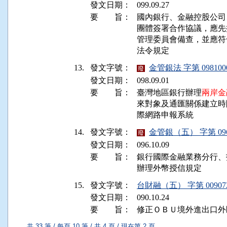
發文日期：
099.09.27
要 旨：
國內銀行、金融控股公司
團體簽署合作協議，應先
管理委員會備查，並應符
13.
發文字號：
金管銀法 字第 098100
廢
發文日期：
098.09.01
要 旨：
臺灣地區銀行辦理
兩岸金
來對象及通匯關係建立時
際網路申報系統
14.
發文字號：
金管銀（五） 字第 0965
廢
發文日期：
096.10.09
要 旨：
銀行國際金融業務分行、
15.
發文字號：
台財融（五） 字第 009072
發文日期：
090.10.24
要 旨：
修正ＯＢＵ境外進出口外
共 33 筆 / 每頁 10 筆 / 共 4 頁 / 現在第 2 頁