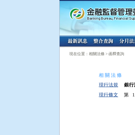
:::
:::
現在位置：相關法條 > 函釋查詢
相 關 法 條
現行法規
銀行法
現行條文
第 12