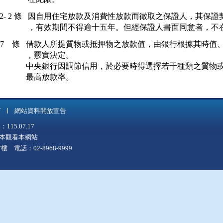
- 2 條
因自用住宅放款及消費性放款而徵取之保證人，其保證契
，有效期間不得逾十五年。但經保證人書面同意者，不
37 條
借款人所提質物或抵押物之放款值，由銀行根據其時值、
，覈實決定。

中央銀行因調節信用，於必要時得選擇若干種類之質物或
最高放款率。
言
網站資料開放宣告
5.07.17
上版本觀看本網站
 電話：02-8968-9999