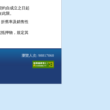
約自成立之日起

在此限。
折舊率及銷售性

抵押物，規定其

瀏覽人次: 98817060