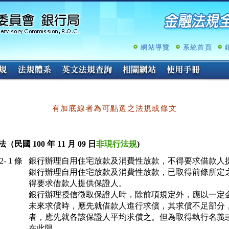
跳
至
主
要
內
網站導覽
系統首頁
容
有加底線者為可點選之法規或條文
（民國 100 年 11 月 09 日
非現行法規
)
- 1 條
銀行辦理自用住宅放款及消費性放款，不得要求借款人提
銀行辦理自用住宅放款及消費性放款，已取得前條所定之
得要求借款人提供保證人。

銀行辦理授信徵取保證人時，除前項規定外，應以一定金
未來求償時，應先就借款人進行求償，其求償不足部分，
者，應先就各該保證人平均求償之。但為取得執行名義或
在此限。