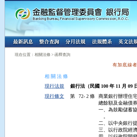
:::
:::
現在位置：相關法條 > 函釋查詢
有加底線
相 關 法 條
現行法規
銀行法（民國 100 年 11 月 09 
現行條文
第 72- 2 條
商業銀行辦理住宅
總餘額及金融債券
一、為鼓勵儲蓄協
    。

二、以中央銀行提
三、以行政院經濟
四、以行政院開發