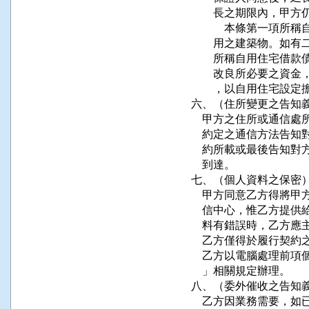
        長之期限內
    　　本條第一項所
        用之建築物
        所稱自用住
        改良所必要
        ，以自用住
六、（住所變更之告知義務）           
    甲方之住所或通信
    約定之通信方法告
    約所載或最後告知
    到達。                              
七、（個人資料之保密）               
    甲方同意乙方得將
    信中心，惟乙方提
    料有錯誤時，乙方應主動更正並回
    乙方僅得於履行契
    乙方以電腦處理前
    」相關規定辦理。                  
八、（委外催收之告知義務）           
    乙方因業務需要，