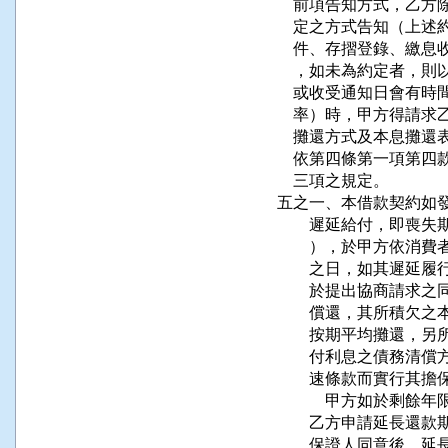
    前項告知方式，乙
    定之方式告知（上
    件、存摺登錄、繳
    ，如未為約定者，
    或收受通知日會有
    率）時，甲方得請
    攤還方式及本息攤還表。           
    依第四條第一項第
    三項之規定。                       
五之一、本借款契約如發
        遲延給付，
        ），於甲方
        之日，如其
        於提出協商
        償還，其所
        按期平均攤
        付利息之債
        速條款而實行
　　    甲方如於剩餘
        乙方申請延
        保證人同意