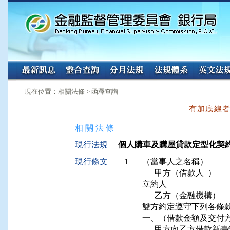
:::
:::
現在位置：相關法條 > 函釋查詢
有加底線
相 關 法 條
現行法規
個人購車及購屋貸款定型化契約應記載
現行條文
1
（當事人之名稱）

      甲方（借款人  ）                
立約人                                  
      乙方（金融機構）                
雙方約定遵守下列各條款：             
一、（借款金額及交付方
　  甲方向乙方借款新臺