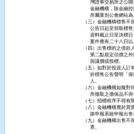
      灣證券交易所
      金融機構，除
      所屬業別公會網站為
（三）金融機構標售不良
      公告日起至領
      資料截止日至
      案件應有二十八日
（四）出售標的之借款人
      第二點規定估
      與議價或投標。

（五）如對於投資人訂有
      於標售公告聲
      人。

（六）金融機構如擬對得
      所徵取之擔保品
（七）招標程序不得有限
（八）金融機構應於買賣
      路申報系統申報
（九）金融機構出售不良
      查。