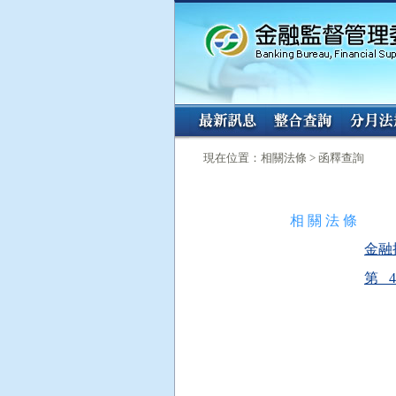
:::
:::
現在位置：相關法條 > 函釋查詢
相 關 法 條
金融控
第 