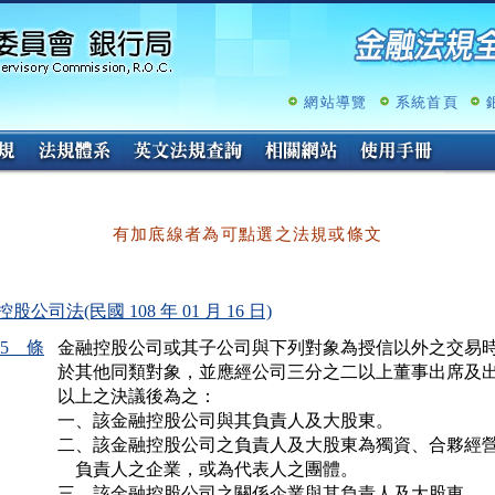
跳
至
主
要
內
網站導覽
系統首頁
容
有加底線者為可點選之法規或條文
股公司法(民國 108 年 01 月 16 日)
45 條
金融控股公司或其子公司與下列對象為授信以外之交易時
於其他同類對象，並應經公司三分之二以上董事出席及出
以上之決議後為之：

一、該金融控股公司與其負責人及大股東。

二、該金融控股公司之負責人及大股東為獨資、合夥經營
    負責人之企業，或為代表人之團體。

三、該金融控股公司之關係企業與其負責人及大股東。
