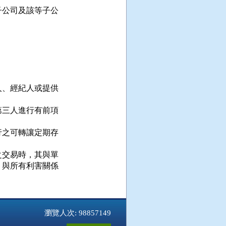
公司及該等子公



、經紀人或提供

三人進行有前項

之可轉讓定期存

交易時，其與單

與所有利害關係

瀏覽人次: 98857149