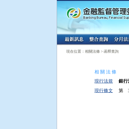
:::
:::
現在位置：相關法條 > 函釋查詢
相 關 法 條
現行法規
銀行法
現行條文
第 