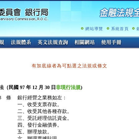
跳
至
主
要
內
網站導覽
系統首頁
容
有加底線者為可點選之法規或條文
（民國 97 年 12 月 30 日
非現行法規
)
3 條
銀行經營之業務如左：

一、收受支票存款。

二、收受其他各種存款。

三、受託經理信託資金。

四、發行金融債券。

五、辦理放款。

六、辦理票據貼現。
