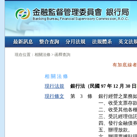
:::
:::
現在位置：相關法條 > 函釋查詢
有加底線
相 關 法 條
現行法規
銀行法（民國 97 年 12 月 30 日
現行條文
第 3 條
銀行經營之業務如
一、收受支票存款
二、收受其他各種
三、受託經理信託
四、發行金融債券
五、辦理放款。

六、辦理票據貼現