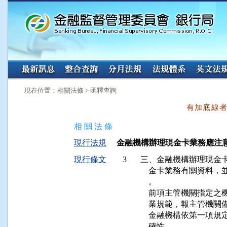
:::
:::
現在位置：相關法條 > 函釋查詢
有加底線
相 關 法 條
現行法規
金融機構辦理現金卡業務應注意事項（
現行條文
3
三、金融機構辦理現金卡
    金卡業務有關資料
    。

    前項主管機關指定
    業規範，報主管機關
    金融機構依第一項
    確性。