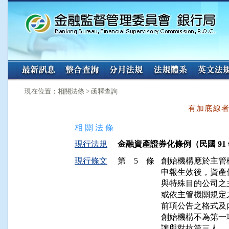
:::
:::
現在位置：相關法條 > 函釋查詢
有加底線
相 關 法 條
現行法規
金融資產證券化條例（民國 91 年 
現行條文
第 5 條
創始機構應於主管
申報生效後，資產
與特殊目的公司之
或依主管機關規定
前項公告之格式及
創始機構不為第一