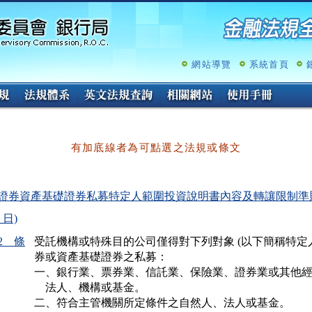
跳
至
主
要
內
網站導覽
系統首頁
容
有加底線者為可點選之法規或條文
證券資產基礎證券私募特定人範圍投資說明書內容及轉讓限制準則(民國
 日)
2 條
受託機構或特殊目的公司僅得對下列對象 (以下簡稱特定人)
券或資產基礎證券之私募：

一、銀行業、票券業、信託業、保險業、證券業或其他經
    法人、機構或基金。

二、符合主管機關所定條件之自然人、法人或基金。
