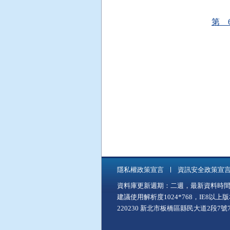
第 
隱私權政策宣言
資訊安全政策宣
資料庫更新週期：二週，最新資料時間：11
建議使用解析度1024*768，IE8以
220230 新北市板橋區縣民大道2段7號7樓