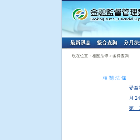
:::
:::
現在位置：相關法條 > 函釋查詢
相 關 法 條
受益
月 24
第 