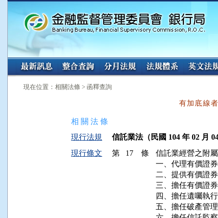
:::
:::
現在位置：相關法條 > 函釋查詢
有加底線
相 關 法 條
現行法規
信託業法（民國 104 年 02 月 0
現行條文
第 17 條
信託業經營之附屬
一、代理有價證券
二、提供有價證券
三、擔任有價證券
四、擔任遺囑執行
五、擔任破產管理
六、擔任信託監察