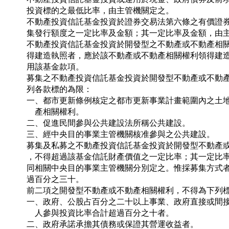
投資標的之最低比率，由主管機關定之。

不動產投資信託基金投資於證券交易法第六條之有價證券
集發行額度之一定比率及金額；其一定比率及金額，由主
不動產投資信託基金投資於開發型之不動產或不動產相關
得建造執照者，應於該不動產或不動產相關權利領得建造
用該基金款項。

募集之不動產投資信託基金投資於開發型不動產或不動產
列各款標的為限：

一、都市更新條例核定之都市更新事業計畫範圍內之土地
    產相關權利。

二、促進民間參與公共建設法所稱公共建設。

三、經中央目的事業主管機關核准參與之公共建設。

募集及私募之不動產投資信託基金投資於開發型不動產或
，不得超過該基金信託財產價值之一定比率；其一定比率
同相關中央目的事業主管機關分別定之。惟採募集方式者
過百分之三十。

前二項之開發型不動產或不動產相關權利，不得為下列標
一、政府、公股占百分之二十以上事業、政府直接或間接
    人參與投資比率合計超過百分之十者。

二、政府承諾承擔其債務或保證其營運收益者。
