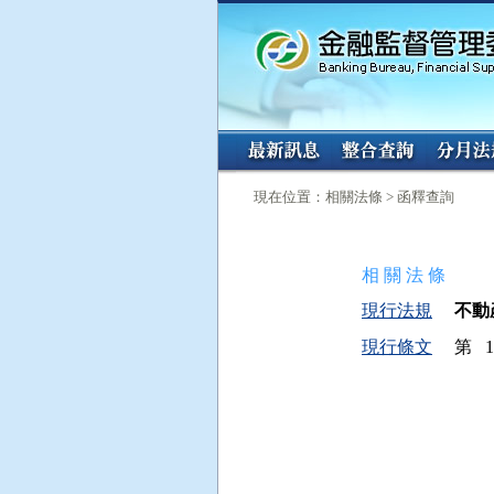
:::
:::
現在位置：相關法條 > 函釋查詢
相 關 法 條
現行法規
不動產
現行條文
第 