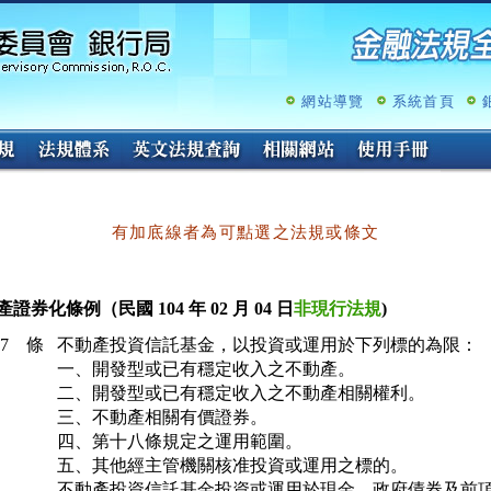
跳
至
主
要
內
網站導覽
系統首頁
容
有加底線者為可點選之法規或條文
證券化條例（民國 104 年 02 月 04 日
非現行法規
)
17 條
不動產投資信託基金，以投資或運用於下列標的為限：

一、開發型或已有穩定收入之不動產。

二、開發型或已有穩定收入之不動產相關權利。

三、不動產相關有價證券。

四、第十八條規定之運用範圍。

五、其他經主管機關核准投資或運用之標的。

不動產投資信託基金投資或運用於現金、政府債券及前項