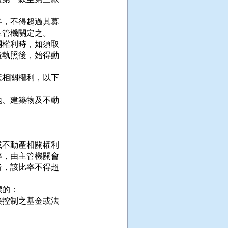
，不得超過其募

管機關定之。

權利時，如須取

執照後，始得動

相關權利，以下

、建築物及不動

不動產相關權利

，由主管機關會

，該比率不得超

的：

控制之基金或法
