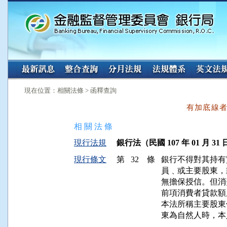
:::
:::
現在位置：相關法條 > 函釋查詢
有加底線
相 關 法 條
現行法規
銀行法（民國 107 年 01 月 31 
現行條文
第 32 條
銀行不得對其持有
員﹑或主要股東，
無擔保授信。但消
前項消費者貸款額
本法所稱主要股東
東為自然人時，本