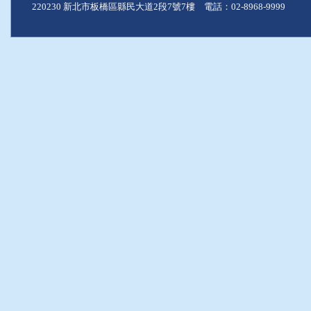
220230 新北市板橋區縣民大道2段7號7樓 電話：02-8968-9999