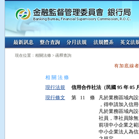
:::
:::
現在位置：相關法條 > 函釋查詢
有加底線
相 關 法 條
現行法規
信用合作社法（民國 95 年 05 月
現行條文
第 11 條
凡於業務區域內設
，得申請加入信用
凡於業務區域內設
社員，準社員除無
前項中小企業之範
中小企業法人為信
之規定。