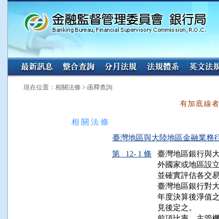
:::
:::
現在位置：相關法條 > 函釋查詢
有加底線
相 關 法 條
臺灣地區與大陸地區金融業務往來及投
第 12- 1 條
臺灣地區銀行與大
外國家或地區設立
並確實評估各交易
臺灣地區銀行對大
年度決算後淨值之
見後定之。

前項比率，主管機