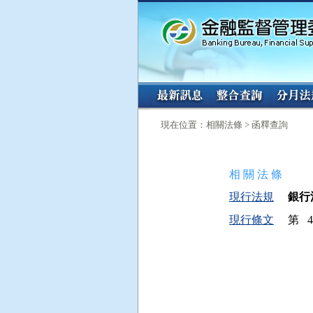
:::
:::
現在位置：相關法條 > 函釋查詢
相 關 法 條
現行法規
銀行法
現行條文
第 