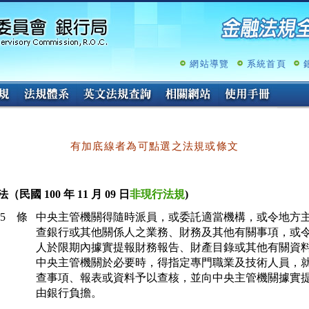
跳
至
主
要
內
網站導覽
系統首頁
容
有加底線者為可點選之法規或條文
（民國 100 年 11 月 09 日
非現行法規
)
45 條
中央主管機關得隨時派員，或委託適當機構，或令地方主
查銀行或其他關係人之業務、財務及其他有關事項，或令
人於限期內據實提報財務報告、財產目錄或其他有關資料
中央主管機關於必要時，得指定專門職業及技術人員，就
查事項、報表或資料予以查核，並向中央主管機關據實提
由銀行負擔。