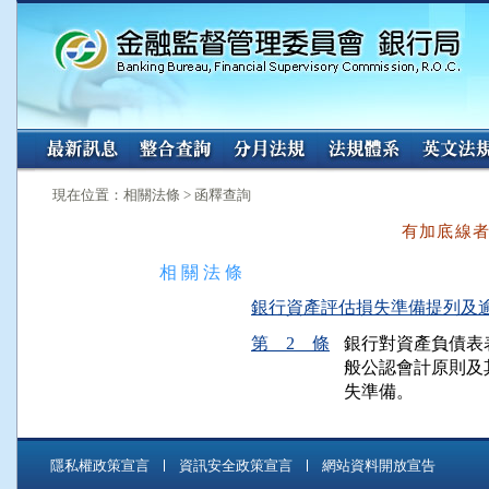
:::
:::
現在位置：相關法條 > 函釋查詢
有加底線
相 關 法 條
銀行資產評估損失準備提列及逾期放款
第 2 條
銀行對資產負債表
般公認會計原則及
失準備。
隱私權政策宣言
資訊安全政策宣言
網站資料開放宣告