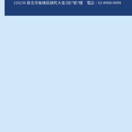
220230 新北市板橋區縣民大道2段7號7樓 電話：02-8968-9999