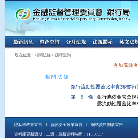
:::
:::
現在位置：相關法條 > 函釋查詢
有加底線
相 關 法 條
銀行流動性覆蓋比率實施標準(民國 10
第 5 條
銀行應依金管會規
露流動性覆蓋比率
隱私權政策宣言
資訊安全政策宣言
網站資料開放宣告
資料庫更新週期：二週，最新資料時間：115.07.17