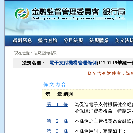
:::
:::
現在位置：法規查詢結果
法規名稱：
電子支付機構管理條例
(112.01.19華
條文含有附件者，請
條 文 內 容
第 一 章 總則
第 1 條
為促進電子支付機構健全經
並保障消費者權益，特制定
第 2 條
本條例之主管機關為金融監
第 3 條
本條例用詞，定義如下：
