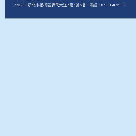
220230 新北市板橋區縣民大道2段7號7樓 電話：02-8968-9999