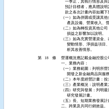
    一季止，其執行情形
    預計目標者，應具體
    款之各次計畫內容如屬
（一）如為併購或受讓其他
      產及設備、營業收
（二）如為轉投資其他公司
      損益之影響加以說明。

（三）如為充實營運資金、
      變動情形、淨損益
      析其改善情形。
第 18 條
營運概況應記載金融控股公
一、業務內容：

（一）業務範圍：列明所營
      開發之新金融商品與服務
（二）本年度經營計畫：按
（三）產業概況：說明產業
（四）研究與發展：列明最
      研究發展計畫。

（五）長、短期業務發展計畫
二、跨業及共同行銷效益。
