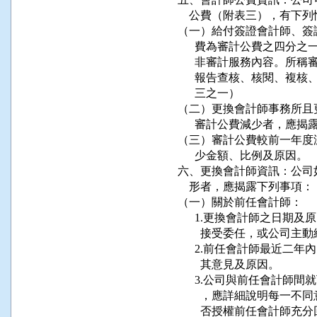
    公費（附表三），有下
（一）給付簽證會計師、簽
      費為審計公費之四
      非審計服務內容。
      報告查核、核閱、
      三之一）

（二）更換會計師事務所且
      審計公費減少者，
（三）審計公費較前一年度
      少金額、比例及原因。

六、更換會計師資訊：公司
    形者，應揭露下列事項
（一）關於前任會計師：

      1.更換會計師之日
        接受委任，或公
      2.前任會計師最近
        其意見及原因。

      3.公司與前任會計
        ，應詳細說明每
        否授權前任會計