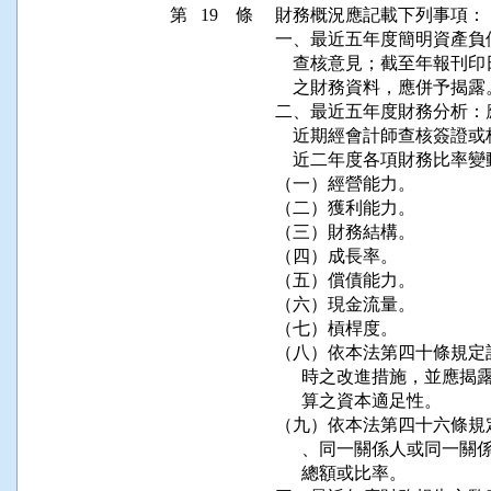
第 19 條
財務概況應記載下列事項：

一、最近五年度簡明資產負
    查核意見；截至年報
    之財務資料，應併予揭
二、最近五年度財務分析：
    近期經會計師查核簽
    近二年度各項財務比率
（一）經營能力。

（二）獲利能力。

（三）財務結構。

（四）成長率。

（五）償債能力。

（六）現金流量。

（七）槓桿度。

（八）依本法第四十條規定
      時之改進措施，並
      算之資本適足性。

（九）依本法第四十六條規
      、同一關係人或同
      總額或比率。
