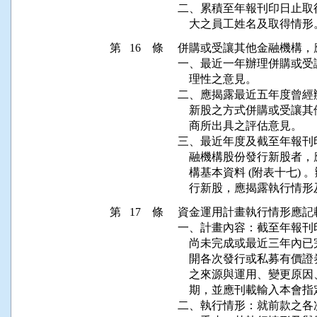
二、累積至年報刊印日止取
    大之員工姓名及取得情
第 16 條
併購或受讓其他金融機構，
一、最近一年辦理併購或受
    理性之意見。

二、應揭露最近五年度曾經
    新股之方式併購或受
    商所出具之評估意見。

三、最近年度及截至年報刊
    融機構股份發行新股
    構基本資料 (附表十七
    行新股，應揭露執行
第 17 條
資金運用計畫執行情形應記
一、計畫內容：截至年報刊
    尚未完成或最近三年
    開各次發行或私募有
    之來源與運用、變更
    期，並應刊載輸入本會
二、執行情形：就前款之各