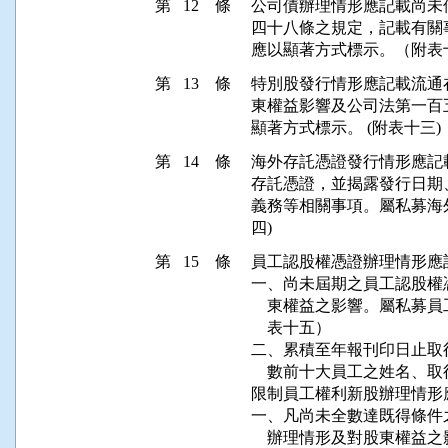
第 12 條
公司債辦理情形應記載尚未
四十八條之規定，記載有關
應以顯著方式標示。（附表
第 13 條
特別股發行情形應記載流通
東權益影響及公司法第一百
顯著方式標示。 (附表十三)
第 14 條
海外存託憑證發行情形應記
存託憑證，並揭露發行日期
義務等相關事項。屬私募海外
四)
第 15 條
員工認股權憑證辦理情形應
一、尚未屆期之員工認股權
    東權益之影響。屬私
    表十五）

二、累積至年報刊印日止取
    數前十大員工之姓名、
限制員工權利新股辦理情形
一、凡尚未全數達既得條件
    辦理情形及對股東權益