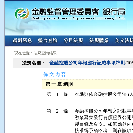
:::
:::
現在位置：法規查詢結果
法規名稱：
金融控股公司年報應行記載事項準則
(10
條 文 內 容
第 一 章 總則
第 1 條
本準則依金融控股公司法 (
。
第 2 條
金融控股公司年報之記載事
融業募集發行有價證券公開
製目錄及頁次。如無應列內
核准得予省略者，則在該項