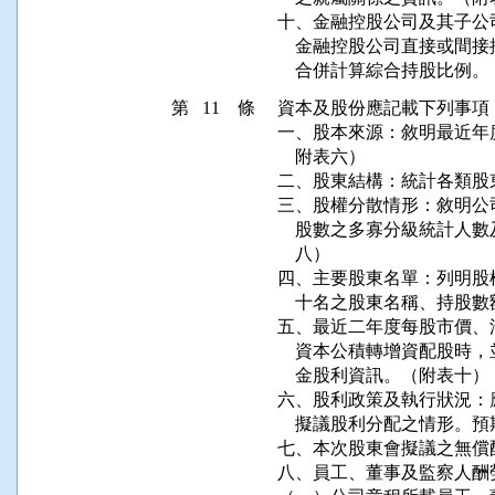
十、金融控股公司及其子公
    金融控股公司直接或
    合併計算綜合持股比例
第 11 條
資本及股份應記載下列事項：
一、股本來源：敘明最近年
    附表六）

二、股東結構：統計各類股
三、股權分散情形：敘明公
    股數之多寡分級統計
    八）

四、主要股東名單：列明股
    十名之股東名稱、持股
五、最近二年度每股市價、
    資本公積轉增資配股
    金股利資訊。（附表十）

六、股利政策及執行狀況：
    擬議股利分配之情形
七、本次股東會擬議之無償
八、員工、董事及監察人酬勞