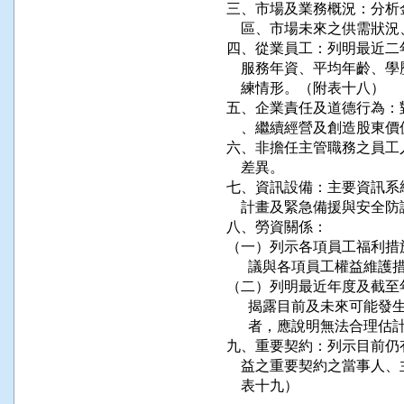
三、市場及業務概況：分析
    區、市場未來之供需
四、從業員工：列明最近二
    服務年資、平均年齡
    練情形。（附表十八）

五、企業責任及道德行為：
    、繼續經營及創造股東價
六、非擔任主管職務之員工
    差異。

七、資訊設備：主要資訊系
    計畫及緊急備援與安全防
八、勞資關係：

（一）列示各項員工福利措
      議與各項員工權益維護
（二）列明最近年度及截至
      揭露目前及未來可
      者，應說明無法合理估
九、重要契約：列示目前仍
    益之重要契約之當事
    表十九）