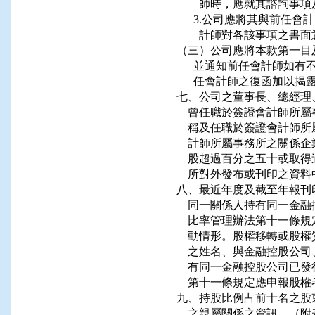
        師時，應就其諮詢
      3.公司應將其與前
        計師對各該事項之
（三）公司應將本款第一目
      並通知前任會計師
      任會計師之復函加以揭露
七、公司之董事長、總經理
    曾任職於簽證會計師
    稱及任職於簽證會計
    計師所屬事務所之關
    股超過百分之五十或
    所對外發布或刊印之資
八、最近年度及截至年報刊
    同一關係人持有同一
    比率管理辦法第十一
    動情形。股權移轉或
    之姓名、與金融控股
    有同一金融控股公司
    第十一條規定應申報
九、持股比例占前十名之股
    之親屬關係之資訊。（附