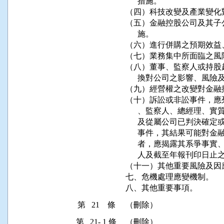
      措施。

（四）科技改變及產業變化
（五）金融控股公司及其子
      施。

（六）進行併購之預期效益
（七）業務集中所面臨之風
（八）董事、監察人或持股
      換對公司之影響、風險
（九）經營權之改變對金融
（十）訴訟或非訟事件，應
      、監察人、總經理
      及從屬公司已判決
      事件，其結果可能
      者，應揭露其系爭
      人及截至年報刊印日止
（十一）其他重要風險及因應
七、危機處理應變機制。

八、其他重要事項。
第 21 條
（刪除）　
第 21- 1 條
（刪除）