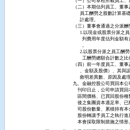
（一）公司章程所載員工、
（二）本期估列員工、董事
      員工酬勞之股數計
      計處理。

（三）董事會通過之分派酬勞
      1.以現金或股票分
        列費用年度估列
        。

      2.以股票分派之員
        工酬勞總額合計數之比
（四）前一年度員工、董事
      、金額及股價）、
      敘明差異數、原因及處
九、金融控股公司買回本公
    刊印日止，公司申請
    區間價格、已買回股
    後之集團資本適足率
    司股份數量、累積持
    股份轉讓予員工之執
    本會採取限制措施之情