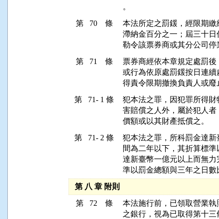
。
第 70 條
本法所定之罰鍰，經限期繳
滯納金百分之一；屆三十日
勒令該票券商或其分公司停
第 71 條
票券商經依本章規定處罰後
或行為依原處罰鍰按日連續
得責令限期撤換負責人或廢
第 71- 1 條
犯本法之罪，因犯罪所得財
害賠償之人外，屬於犯人者
價額或以其財產抵償之。
第 71- 2 條
犯本法之罪，所科罰金達新
間為二年以下，其折算標準
達新臺幣一億元以上而無力
準以罰金總額與三年之日數
第 八 章 附則
第 72 條
本法施行前，已領取營業執
之銀行，視為已取得第十三