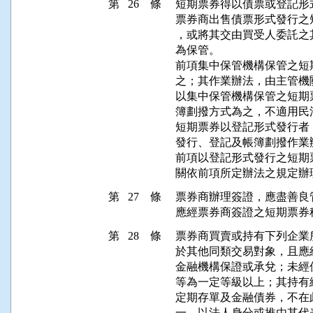
第 26 條
短期票券得以債票或登記形式
票券商出售債票形式發行之
，或將其交由買受人委託之
為保管。

前項集中保管機構保管之短
之；其作業辦法，由主管機
以集中保管機構保管之短期
簿劃撥方式為之，不適用民
短期票券以登記形式發行者
發行、登記及帳簿劃撥作業
前項以登記形式發行之短期
關依前項所定辦法之規定辦
第 27 條
票券商辦理簽證，應盡善良
應經票券商簽證之短期票券
第 28 條
票券商買賣或持有下列企業
於其他同類交易對象，且應
金融機構保證或承兌；未經
等為一定等級以上；其持有
定期存單及金融債券，不在此
一、以法人身分或推由其代