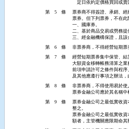
    定日依約定價格買回
第 5 條
票券商不得簽證、承銷、經
票券。但下列票券，不在此限
一、國庫券。

二、基於商品交易或勞務提
三、經金融機構保證，且該
第 6 條
非票券商，不得經營短期票
第 7 條
經營短期票券集中保管、結
大額資金移轉帳務清算之業
前項申請許可之條件與程序
及其他應遵行事項之辦法，
第 8 條
非票券商，不得使用易於使
票券金融公司應於其名稱中
第 9 條
票券金融公司之最低實收資
整之。

票券金融公司之最低實收資
額者，主管機關應限期命其