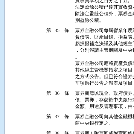
實收資本額之百分之十五。

法定盈餘公積已達其實收資
除法定盈餘公積外，票券金
別盈餘公積。
第 35 條
票券金融公司每屆營業年度
負債表、財產目錄、損益表
虧損撥補之決議及其他經主
，分別報請主管機關及中央
。

票券金融公司應將資產負債
其他經主管機關指定之項目
之方式公告。但已符合證券
前項應行公告之報表及項目
第 36 條
票券商應以現金、政府債券
債、票券，存儲於中央銀行
金額、用途及管理事項，由
第 37 條
票券金融公司向其他金融機
商中央銀行定之。
第 38 條
票券商以附買回或附賣回條