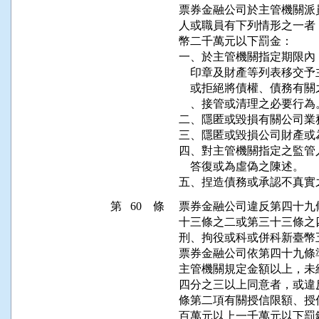
票券金融公司於主管機關派
人或職員有下列情形之一者
幣二千萬元以下罰金：

一、於主管機關指定期限內
    印章及財產等列表移
    或拒絕將債權、債務
    、接管或清理之必要行為。
二、隱匿或毀損有關公司業
三、隱匿或毀損公司財產或
四、對主管機關指定之監管
    答復或為虛偽之陳述。

五、捏造債務或承認不真實
第 60 條
票券金融公司違反第四十九
十三條之二或第三十三條之
刑、拘役或科或併科新臺幣
票券金融公司依第四十九條
主管機關規定金額以上，未
四分之三以上同意者，或違
條第二項有關授信限額、授
百萬元以上一千萬元以下罰