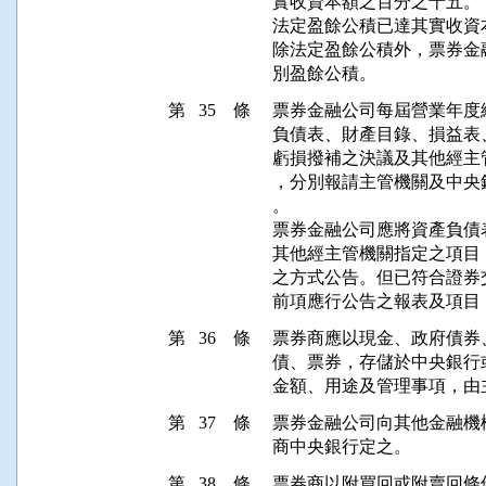
實收資本額之百分之十五。

法定盈餘公積已達其實收資
除法定盈餘公積外，票券金
別盈餘公積。
第 35 條
票券金融公司每屆營業年度
負債表、財產目錄、損益表
虧損撥補之決議及其他經主
，分別報請主管機關及中央
。

票券金融公司應將資產負債
其他經主管機關指定之項目
之方式公告。但已符合證券
前項應行公告之報表及項目
第 36 條
票券商應以現金、政府債券
債、票券，存儲於中央銀行
金額、用途及管理事項，由
第 37 條
票券金融公司向其他金融機
商中央銀行定之。
第 38 條
票券商以附買回或附賣回條