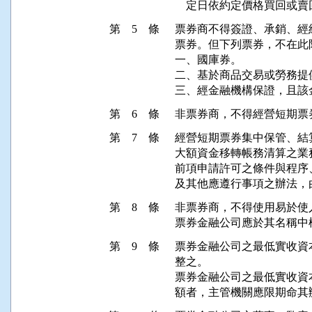
    定日依約定價格買回
第 5 條
票券商不得簽證、承銷、經
票券。但下列票券，不在此限
一、國庫券。

二、基於商品交易或勞務提
三、經金融機構保證，且該
第 6 條
非票券商，不得經營短期票
第 7 條
經營短期票券集中保管、結
大額資金移轉帳務清算之業
前項申請許可之條件與程序
及其他應遵行事項之辦法，
第 8 條
非票券商，不得使用易於使
票券金融公司應於其名稱中
第 9 條
票券金融公司之最低實收資
整之。

票券金融公司之最低實收資
額者，主管機關應限期命其