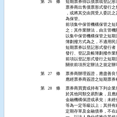
第 26 條
短期票券得以債票或登記形式
票券商出售債票形式發行之
，或將其交由買受人委託之
為保管。

前項集中保管機構保管之短
之；其作業辦法，由主管機
以集中保管機構保管之短期
簿劃撥方式為之，不適用民
短期票券以登記形式發行者
發行、登記及帳簿劃撥作業
前項以登記形式發行之短期
關依前項所定辦法之規定辦
第 27 條
票券商辦理簽證，應盡善良
應經票券商簽證之短期票券
第 28 條
票券商買賣或持有下列企業
於其他同類交易對象，且應
金融機構保證或承兌；未經
等為一定等級以上；其持有
定期存單及金融債券，不在此
一、以法人身分或推由其代