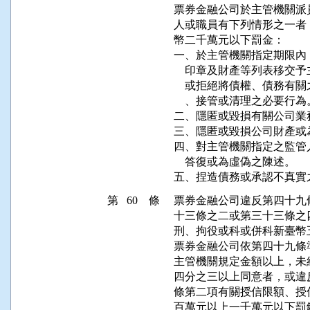
票券金融公司於主管機關派
人或職員有下列情形之一者
幣二千萬元以下罰金：

一、於主管機關指定期限內
    印章及財產等列表移
    或拒絕將債權、債務
    、接管或清理之必要行為。
二、隱匿或毀損有關公司業
三、隱匿或毀損公司財產或
四、對主管機關指定之監管
    答復或為虛偽之陳述。

五、捏造債務或承認不真實
第 60 條
票券金融公司違反第四十九
十三條之二或第三十三條之
刑、拘役或科或併科新臺幣
票券金融公司依第四十九條
主管機關規定金額以上，未
四分之三以上同意者，或違
條第二項有關授信限額、授
百萬元以上一千萬元以下罰