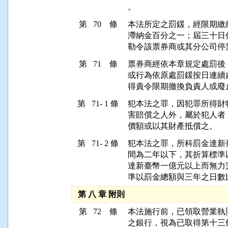
。
第 70 條
本法所定之罰鍰，經限期繳
滯納金百分之一；屆三十日
勒令該票券商或其分公司停
第 71 條
票券商經依本章規定處罰後
或行為依原處罰鍰按日連續
得責令限期撤換負責人或廢
第 71- 1 條
犯本法之罪，因犯罪所得財
害賠償之人外，屬於犯人者
價額或以其財產抵償之。
第 71- 2 條
犯本法之罪，所科罰金達新
間為二年以下，其折算標準
達新臺幣一億元以上而無力
準以罰金總額與三年之日數
第 八 章 附則
第 72 條
本法施行前，已領取營業執
之銀行，視為已取得第十三