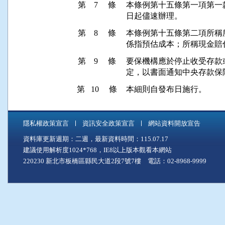
第 7 條
本條例第十五條第一項第一
日起儘速辦理。
第 8 條
本條例第十五條第二項所稱
係指預估成本；所稱現金賠
第 9 條
要保機構應於停止收受存款
定，以書面通知中央存款保
第 10 條
本細則自發布日施行。
隱私權政策宣言
資訊安全政策宣言
網站資料開放宣告
資料庫更新週期：二週，最新資料時間：115.07.17
建議使用解析度1024*768，IE8以上版本觀看本網站
220230 新北市板橋區縣民大道2段7號7樓 電話：02-8968-9999