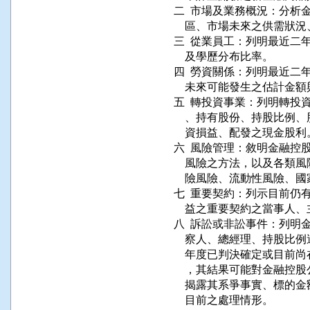
二  市場及業務概況：分析金融
    區、市場未來之供需
三  從業員工：列明最近二
    及學歷分布比率。

四  勞資關係：列明最近二
    未來可能發生之估計金額
五  轉投資事業：列明轉投
    、持有股份、持股比
    資損益、配發之現金股利。
六  風險管理：敘明金融控
    風險之方法，以及各
    險風險、流動性風險、
七  重要契約：列示目前仍
    益之重要契約之當事人
八  訴訟或非訟事件：列明
    察人、總經理、持股
    年度已判決確定或目
    ，其結果可能對金融
    揭露其系爭事實、標