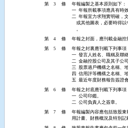
第 3 條
年報編製之基本原則如下：

一  年報所載事項應具有時
二  年報宜力求翔實明確，
    或其他圖表，必要時
第 4 條
第 5 條
年報之封裏應刊載下列事項：
一  發言人姓名、職稱及聯絡
二  金融控股公司及其子公
三  股票過戶機構之名稱、地
四  信用評等機構之名稱、地
第 6 條
年報之封底應刊載下列事項：
一  公司印鑑。

第 7 條
年報編製內容應包括致股東
第 8 條
致股東報告書應包含前一年