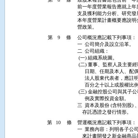
前一年度營業報告應就上年
支及獲利能力分析、研究發
本年度營業計畫概要應說明
第 9 條
公司概況應記載下列事項：

一  公司簡介及設立沿革。

二  公司組織：

 (一) 組織系統圖。

 (二) 董事、監察人及主要經理
      日期、任期及本人
      法人股東代表者，
      百分之十以上或股權
 (三) 金融控股公司與其
      例及實際投資金額。

三  資本及股份 (含特別股)
第 10 條
營運概況應記載下列事項：

一  業務內容：列明各子公
    來計畫開發之新金融商品