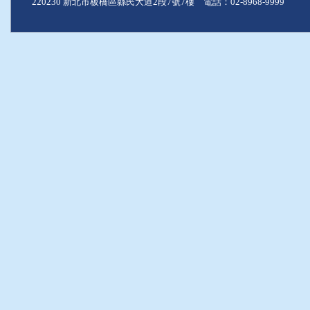
220230 新北市板橋區縣民大道2段7號7樓 電話：02-8968-9999