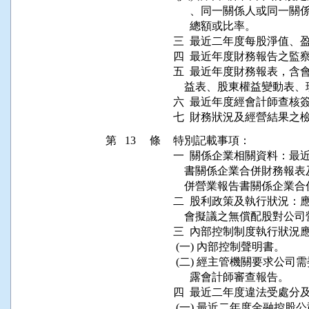
      、同一關係人或同
      總額或比率。

三  最近二年度每股淨值、
四  最近年度財務報告之監
五  最近年度財務報表，含
    益表、股東權益變動表
六  最近年度經會計師查核
第 13 條
特別記載事項：

一  關係企業相關資料：最
    書關係企業合併財務
    併營業報告書關係企業
二  股利政策及執行狀況：
    會擬議之無償配股對公
三  內部控制制度執行狀況
 (一) 內部控制聲明書。

 (二) 經主管機關要求公
      露會計師審查報告。

四  最近二年度違法受處分
 (一) 最近二年度金融控