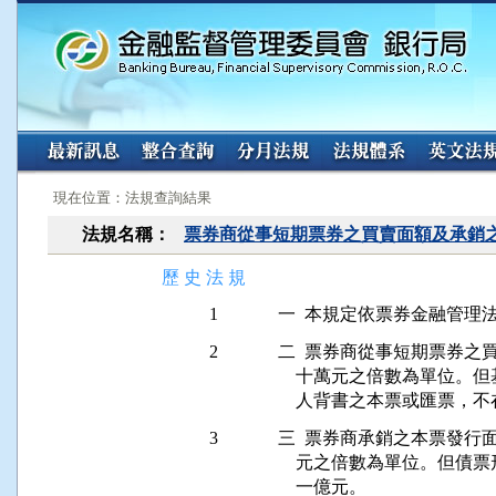
:::
:::
現在位置：法規查詢結果
法規名稱：
票券商從事短期票券之買賣面額及承銷
歷 史 法 規
1
2
二  票券商從事短期票券之
    十萬元之倍數為單位
3
三  票券商承銷之本票發行
    元之倍數為單位。但