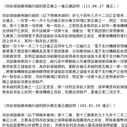
《存款保險條例施行細則第五條之一修正總說明（111.06.27 修正）》

存款保險條例施行細則（以下簡稱本細則）於七十四年八月十二日訂定發布，
次修正。一百零一年一月十九日修正部分條文時增訂第五條之一，明定「存款
例」第十三條第一項所稱「每一存款人」之類型及各類存款人於同一要保機構
合併歸戶之原則。其中該條第一項第十款，係配合「電子票證發行管理條例」
九條第二項有關電子票證儲值款項為存款保險標的之規定，將要保機構所發行
證之持卡人，單列一類存款人類型。

鑒於一百十年一月二十七日修正且同年七月一日施行之「電子支付機構管理條
業將電子票證發行機構及其電子票證業務，分別整併納入電子支付機構及收受
項業務管理，並明定儲值款項範圍包括使用者存放於儲值卡及電子支付帳戶內
，另該條例第四十三條規定，銀行及中華郵政公司兼營該條例第四條第一項第
務所收受之儲值款項，為存款保險標的。爰配合修正本細則第五條之一第一項
，將要保機構依該條例辦理收受儲值款項業務之儲值卡及電子支付帳戶之使用
列一類存款人類型，另於同條增訂第四項，明定第一項第十款之使用者於同一
構之儲值款項應合併歸戶。

依本細則第五條之一之訂定意旨，第一項所定存款人類型，係單獨受存款保險
惟各款存款人於同一要保機構之存款，則應合併歸戶，爰修正第二項文字。

《存款保險條例施行細則部分條文修正總說明（101.01.19 修正）》

存款保險條例（以下簡稱本條例）第十二條、第十三條業於九十九年十二月二
修正公布，主要為定明存款保險之保障範圍為我國境內之存款，即除新臺幣存
尚包括新臺幣以外貨幣之存款; 另將存款利息亦納入最高保額保障範圍，並定