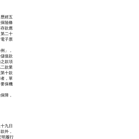
歷經五

保險條

存款應

第二十

電子票

例」，

儲值款

之款項

二款業

第十款

者，單

要保機

保障，

十九日

款外，

明履行
