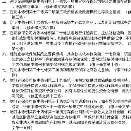
二、列明金融機構依本條例第十一條第一項規定與存保公司簽訂之書面存款保
    ，應記載之事項。（修正條文第四條）                          
三、定明本條例第十二條第二項第三款所稱各級政府機關之存款之意涵。（修
    第五條）                                             
四、定明本條例第十六條第一項所稱保額內存款之意涵，以及所定目標比率之
    準日。（修正條文第六條）                                 
五、定明存保公司為依本條例第二十條規定履行保險責任、提供財務協助、設
    銀行或辦理墊付而融資時，其融資利息由保險賠款特別準備金抵沖，不足
    分，列入遞延帳戶，並由以後年度提存保險賠款特別準備金抵沖之。（修
    第七條）                                             
六、經終止存款保險契約之要保機構，其存款人依本條例第二十七條第二項規
    契約終止之日起半年內仍繼續受存款保險保障，爰規定該要保機構於上開
    間內仍應依本條例有關要保機構之規定辦理。（修正條文第十條）       
七、定明本條例第二十七條第二項所稱繼續受保障之存款之意涵。（修正條文
    條）                                                
八、增訂存保公司依本條例第二十九條第一項規定提供財務協助促成併購時，
    受指派擔任接管人或代行職權人，要保機構之接管人或代行職權人應提供
    略及價值評估等資料予該公司，如有由存保公司提供資金之情形，應先洽
    司同意。（修正條文第十三條）                              
九、增訂存保公司依本條例第三十條規定設立過渡銀行時，如有對其提供營運
    必要，得依本條例第三十一條第一項規定申請特別融資。（修正條文第十
十、增訂本條例第四十四條第一項所定存保公司對每一存款人之賠付金額，於
    以信託財產開立並載明為信託之存款帳戶，單獨計算其賠付金額；另於獨
    夥及非法人團體組織之存款帳戶，以該組織名義單獨計算其賠付金額。（
    文第十五條）                                          