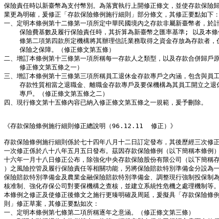
保險責任時以新臺幣為支付幣別。為落實執行上開修正條文，並使存款保險歸
業更為明確，爰修正「存款保險條例施行細則」部分條文，其修正要點如下：
一、定明本條例第十二條第一項所定中華民國境內之存款非屬新臺幣者，於計
    保險費基數及履行保險責任時，其折算為新臺幣之匯率基準; 以及本條
    條第二項第四款所定機構將其辦理信託業務取得之資金存放為存款者，仍
    保險之保障。（修正條文第五條）

二、增訂本條例第十三條第一項所稱每一存款人之類型，以及存款合併歸戶原
    修正條文第五條之一）

三、增訂本條例第十三條第三項所稱員工退休金存款專戶之內涵，包含與員工
    存款性質相當之退職金、離職金存款專戶及要保機構為其員工開立之退休
    專戶。（修正條文第五條之二）

四、現行條文第十五條內容已納入修正條文第五條之一規範，爰予刪除。

《存款保險條例施行細則修正總說明（96.12.11  修正）》             
存款保險條例施行細則係於七十四年八月十二日訂定發布，其後歷經三次修正
一次修正係於八十八年五月五日發布。茲因存款保險條例（以下簡稱本條例）
十六年一月十八日修正公布，除強化中央存款保險股份有限公司（以下簡稱存
）之風險控管及履行保險責任等相關功能，另將保險賠款特別準備金分設為一
保險賠款特別準備金及農業金融保險賠款特別準備金、調整現行強制投保制為
核准制、強化存保公司對要保機構之查核，並建立系統性危機之處理機制等。
本條例之修正及使修正後條文之施行更臻明確及周延，爰擬具「存款保險條例
則」修正草案，其修正要點如次：                                 
一、定明本條例第七條第二項所稱逐年之意涵。（修正條文第三條）         