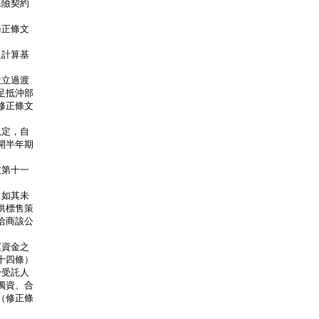
險契約

          

正條文

                 

計算基

             

立過渡

抵沖部

正條文

                 

定，自

半年期

     

第十一

                  

如其未

標售策

商該公

            

資金之

四條）

受託人

資、合

修正條

                
