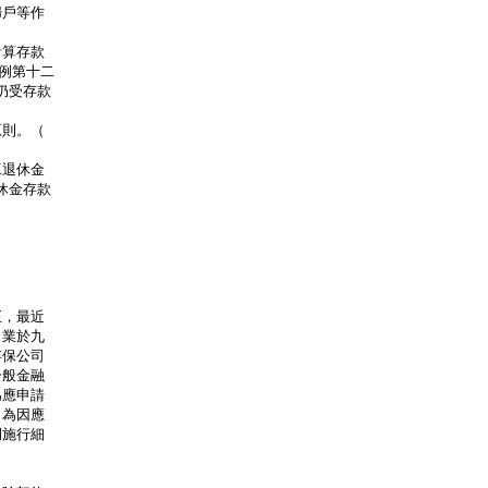
戶等作



算存款

例第十二

受存款

則。（

退休金

金存款

         

，最近

業於九

保公司

般金融

應申請

為因應

施行細

           

     
