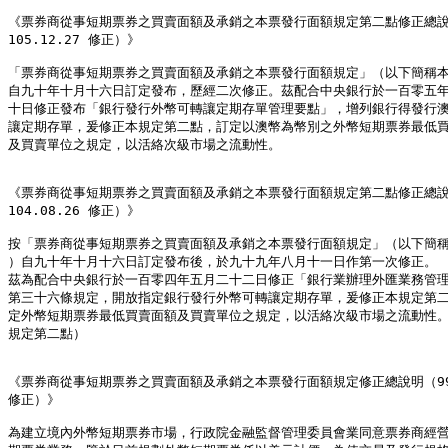
《票券商從事短期票券之買賣面額及承銷之本票發行面額規定第二點修正總說
105.12.27 修正）》

「票券商從事短期票券之買賣面額及承銷之本票發行面額規定」（以下簡稱本
自九十年十月十六日訂定發布，歷經二次修正。茲配合中央銀行於一百零五年
十日修正發布「銀行發行外幣可轉讓定期存單管理要點」，增列銀行得發行澳
讓定期存單，爰修正本規定第二點，訂定以澳幣為幣別之外幣短期票券最低買
及買賣單位之規定，以活絡次級市場之流動性。

《票券商從事短期票券之買賣面額及承銷之本票發行面額規定第二點修正總說明
104.08.26 修正）》

按「票券商從事短期票券之買賣面額及承銷之本票發行面額規定」（以下簡稱
）自九十年十月十六日訂定發布後，於九十九年八月十一日作第一次修正。

茲為配合中央銀行於一百零四年五月二十二日修正「銀行業辦理外匯業務管理
第三十六條規定，開放指定銀行發行外幣可轉讓定期存單，爰修正本規定第二
定外幣短期票券最低買賣面額及買賣單位之規定，以活絡次級市場之流動性。
規定第二點）

《票券商從事短期票券之買賣面額及承銷之本票發行面額規定修正總說明（99.0
修正）》

為建立境內外幣短期票券市場，行政院金融監督管理委員會業同意票券商經營