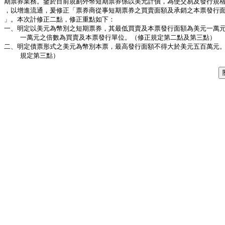
期票券業務。鑒於目前規劃外幣短期票券係以美元計價，為使交易及發行規格
，以增進流通，爰修正「票券商從事短期票券之買賣面額及承銷之本票發行面
」。本次計修正二點，修正重點如下：

一、明定以美元為幣別之短期票券，其最低買賣及本票發行面額為美元一萬元
    一萬元之倍數為買賣及本票發行單位。（修正規定第二點及第三點）

二、明定債票形式之美元為幣別本票，最高發行面額不得大於美元五百萬元。
    規定第三點）