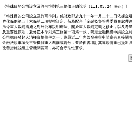
《特殊目的公司設立及許可準則第三條修正總說明（111.05.24 修正）》

「特殊目的公司設立及許可準則」係財政部於九十一年十月二十二日依據金融
券化條例第五十六條第二項授權訂定。茲為配合「金融監督管理委員會處理違
法令重大裁罰措施之對外公布說明辦法」關於重大裁罰定義之修正，以及考量
及重要性原則，爰修正本準則第三條第一項第一款，明定金融機構申請設立特
公司擔任發起人消極資格條件之一，為最近二年內曾發生與申請案有直接關聯
金融法規事項受主管機關重大裁罰或處分，並於但書增訂其違規情事已提出具
改善措施並經主管機關認可，亦符合守法性要求。