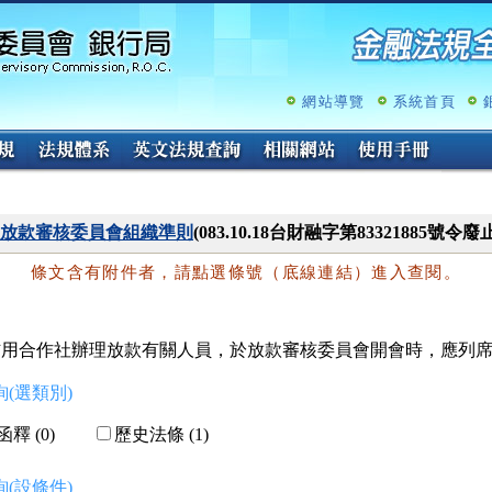
跳
至
主
要
內
網站導覽
系統首頁
容
放款審核委員會組織準則
(083.10.18台財融字第83321885號令廢止
條文含有附件者，請點選條號（底線連結）進入查閱。
信用合作社辦理放款有關人員，於放款審核委員會開會時，應列
(選類別)
釋 (0)
歷史法條 (1)
(設條件)