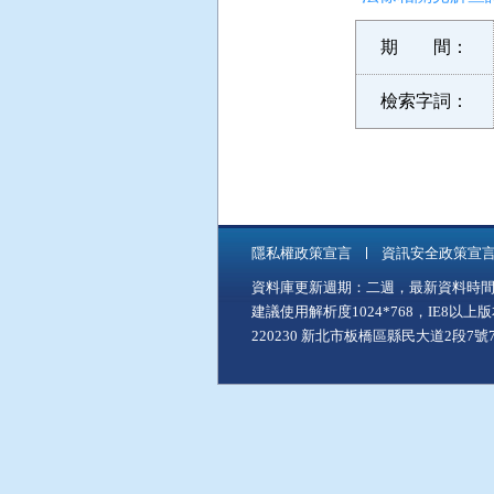
期 間：
檢索字詞：
隱私權政策宣言
資訊安全政策宣
資料庫更新週期：二週，最新資料時間：11
建議使用解析度1024*768，IE8以
220230 新北市板橋區縣民大道2段7號7樓