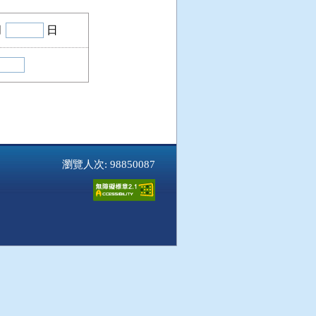
月
日
瀏覽人次: 98850087