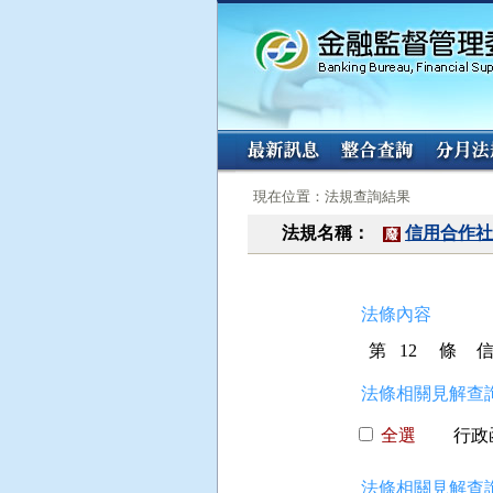
:::
:::
現在位置：法規查詢結果
法規名稱：
信用合作社
廢
法條內容
第 12 條
法條相關見解查詢
全選
行政函
法條相關見解查詢