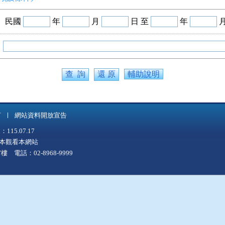
民國
年
月
日 至
年
輔助說明
言
網站資料開放宣告
5.07.17
上版本觀看本網站
 電話：02-8968-9999