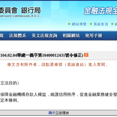
跳
至
主
要
內
網站導覽
系統首頁
容
(104.02.04華總一義字第10400012431號令修正)
條文含有附件者，請點選條號（底線連結）進入查閱。
（立法目的）
為保障金融機構存款人權益，維護信用秩序，促進金融業務健全發
制定本條例。