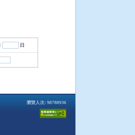
月
日
瀏覽人次: 98788936