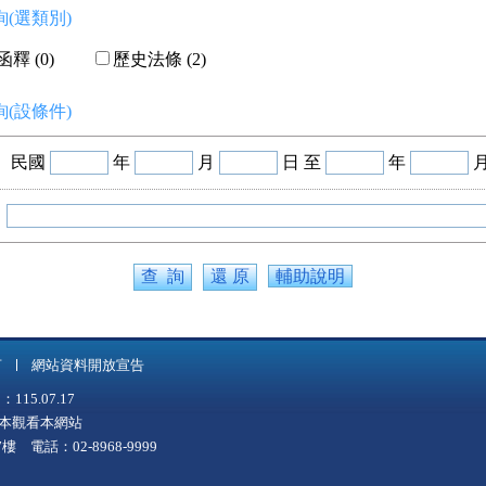
(選類別)
釋 (0)
歷史法條 (2)
(設條件)
民國
年
月
日 至
年
輔助說明
言
網站資料開放宣告
5.07.17
上版本觀看本網站
 電話：02-8968-9999