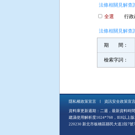
法條相關見解查詢
全選
行政函
法條相關見解查詢
期 間：
檢索字詞：
隱私權政策宣言
資訊安全政策宣
資料庫更新週期：二週，最新資料時間：11
建議使用解析度1024*768，IE8以
220230 新北市板橋區縣民大道2段7號7樓