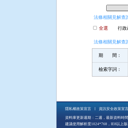
法條相關見解查詢
全選
行政函
法條相關見解查詢
期 間：
檢索字詞：
隱私權政策宣言
資訊安全政策宣
資料庫更新週期：二週，最新資料時間：11
建議使用解析度1024*768，IE8以