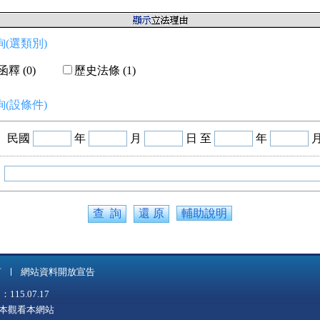
(選類別)
釋 (0)
歷史法條 (1)
(設條件)
民國
年
月
日 至
年
輔助說明
言
網站資料開放宣告
5.07.17
上版本觀看本網站