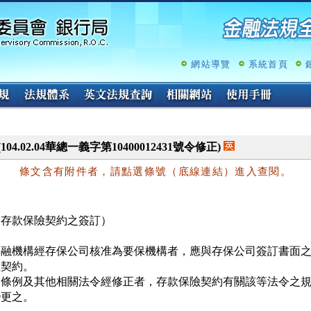
跳
至
主
要
內
網站導覽
系統首頁
容
(104.02.04華總一義字第10400012431號令修正)
條文含有附件者，請點選條號（底線連結）進入查閱。
（存款保險契約之簽訂）
金融機構經存保公司核准為要保機構者，應與存保公司簽訂書面之
契約。

本條例及其他相關法令經修正者，存款保險契約有關該等法令之規
變更之。