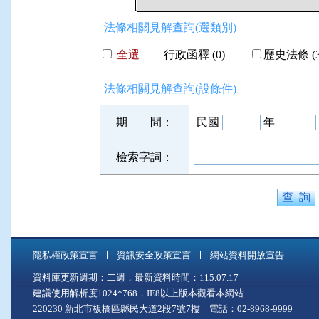
法條相關見解查詢(選類別)
全選
行政函釋 (0)
歷史法條 (3
法條相關見解查詢(設條件)
期 間：
民國
年
檢索字詞：
隱私權政策宣言
資訊安全政策宣言
網站資料開放宣告
資料庫更新週期：二週，最新資料時間：115.07.17
建議使用解析度1024*768，IE8以上版本觀看本網站
220230 新北市板橋區縣民大道2段7號7樓 電話：02-8968-9999