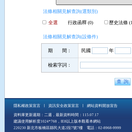
法條相關見解查詢(選類別)
全選
行政函釋 (0)
歷史法條 (1
法條相關見解查詢(設條件)
期 間：
民國
年
檢索字詞：
隱私權政策宣言
資訊安全政策宣言
網站資料開放宣告
資料庫更新週期：二週，最新資料時間：115.07.17
建議使用解析度1024*768，IE8以上版本觀看本網站
220230 新北市板橋區縣民大道2段7號7樓 電話：02-8968-9999