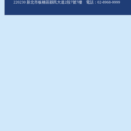
220230 新北市板橋區縣民大道2段7號7樓 電話：02-8968-9999