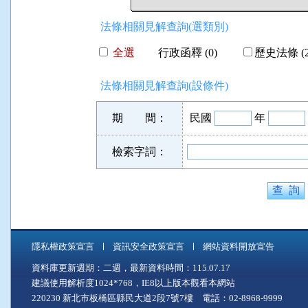
法條相關見解查詢(選類別)
全選
行政函釋 (0)
歷史法條 (2
法條相關見解查詢(設條件)
期 間：
民國
年
檢索字詞：
隱私權政策宣言
資訊安全政策宣言
網站資料開放宣告
資料庫更新週期：二週，最新資料時間：115.07.17
建議使用解析度1024*768，IE8以上版本觀看本網站
220230 新北市板橋區縣民大道2段7號7樓 電話：02-8968-9999