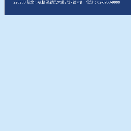
220230 新北市板橋區縣民大道2段7號7樓 電話：02-8968-9999