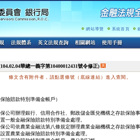
跳
至
主
要
內
網站導覽
系統首頁
容
(104.02.04華總一義字第10400012431號令修正)
條文含有附件者，請點選條號（底線連結）進入查閱。
（保險賠款特別準備金帳戶）
存保公司辦理銀行、信用合作社、郵政儲金匯兌機構之存款保險事
設置一般金融保險賠款特別準備金處理。

存保公司依農業金融法第八條規定辦理農業金融機構之存款保險事
另設置農業金融保險賠款特別準備金處理。
