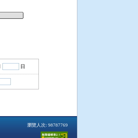
月
日
瀏覽人次: 98787769