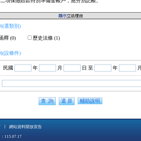
前二項保險賠款特別準備金帳戶，應分別記帳。
(選類別)
釋 (0)
歷史法條 (1)
(設條件)
民國
年
月
日 至
年
輔助說明
言
網站資料開放宣告
5.07.17