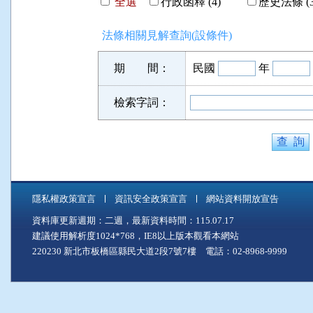
全選
行政函釋 (4)
歷史法條 (3
法條相關見解查詢(設條件)
期 間：
民國
年
檢索字詞：
隱私權政策宣言
資訊安全政策宣言
網站資料開放宣告
資料庫更新週期：二週，最新資料時間：115.07.17
建議使用解析度1024*768，IE8以上版本觀看本網站
220230 新北市板橋區縣民大道2段7號7樓 電話：02-8968-9999