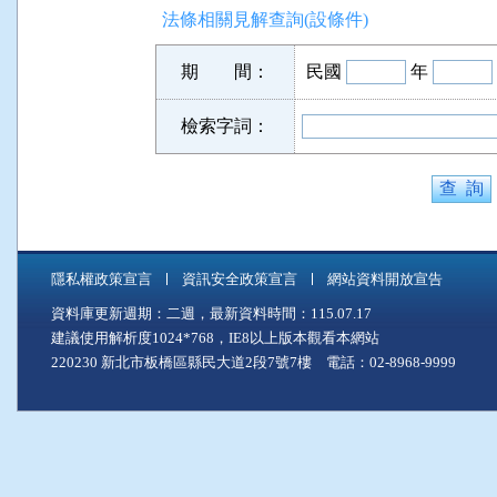
法條相關見解查詢(設條件)
期 間：
民國
年
檢索字詞：
隱私權政策宣言
資訊安全政策宣言
網站資料開放宣告
資料庫更新週期：二週，最新資料時間：115.07.17
建議使用解析度1024*768，IE8以上版本觀看本網站
220230 新北市板橋區縣民大道2段7號7樓 電話：02-8968-9999