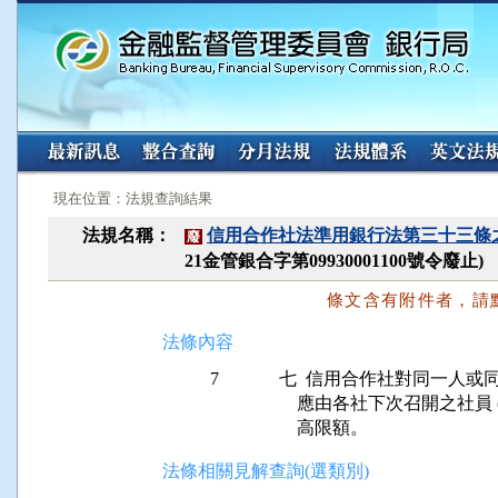
:::
:::
現在位置：法規查詢結果
法規名稱：
信用合作社法準用銀行法第三十三條
廢
21金管銀合字第09930001100號令廢止)
條文含有附件者，請
法條內容
7
七  信用合作社對同一人或
    應由各社下次召開之社員
    高限額。
法條相關見解查詢(選類別)