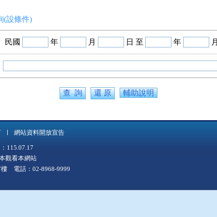
(設條件)
民國
年
月
日 至
年
輔助說明
言
網站資料開放宣告
5.07.17
上版本觀看本網站
 電話：02-8968-9999