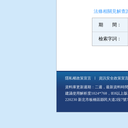
法條相關見解查詢
期 間：
檢索字詞：
隱私權政策宣言
資訊安全政策宣
資料庫更新週期：二週，最新資料時間：11
建議使用解析度1024*768，IE8以
220230 新北市板橋區縣民大道2段7號7樓