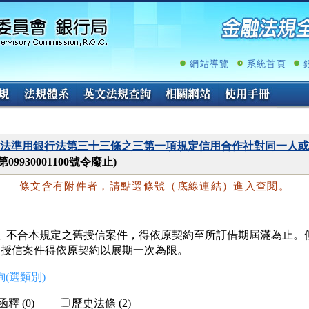
跳
至
主
要
內
網站導覽
系統首頁
容
法準用銀行法第三十三條之三第一項規定信用合作社對同一人或
09930001100號令廢止)
條文含有附件者，請點選條號（底線連結）進入查閱。
  不合本規定之舊授信案件，得依原契約至所訂借期屆滿為止。但
   授信案件得依原契約以展期一次為限。
(選類別)
釋 (0)
歷史法條 (2)