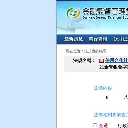
:::
:::
現在位置：法規查詢結果
法規名稱：
信用合作社
廢
21金管銀合字第
法條內容
8
八
 
法條相關見解查詢
全選
行政函