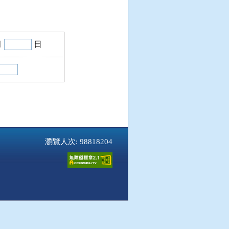
月
日
瀏覽人次: 98818204