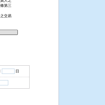
責人之

條第三

之交易

月
日