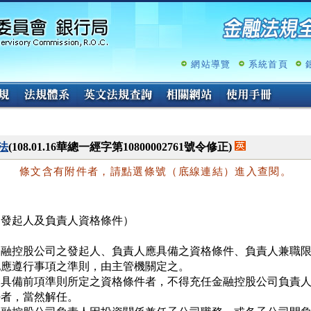
跳
至
主
要
內
網站導覽
系統首頁
容
法
(108.01.16華總一經字第10800002761號令修正)
條文含有附件者，請點選條號（底線連結）進入查閱。
（發起人及負責人資格條件）
金融控股公司之發起人、負責人應具備之資格條件、負責人兼職限
他應遵行事項之準則，由主管機關定之。

未具備前項準則所定之資格條件者，不得充任金融控股公司負責人
者，當然解任。
