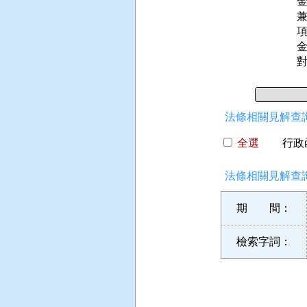
項
法條相關見解查詢
全選
行政函
法條相關見解查詢
期 間：
檢索字詞：