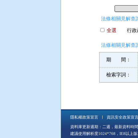
法條相關見解查詢
全選
行政函
法條相關見解查詢
期 間：
檢索字詞：
隱私權政策宣言
資訊安全政策宣
資料庫更新週期：二週，最新資料時間：11
建議使用解析度1024*768，IE8以