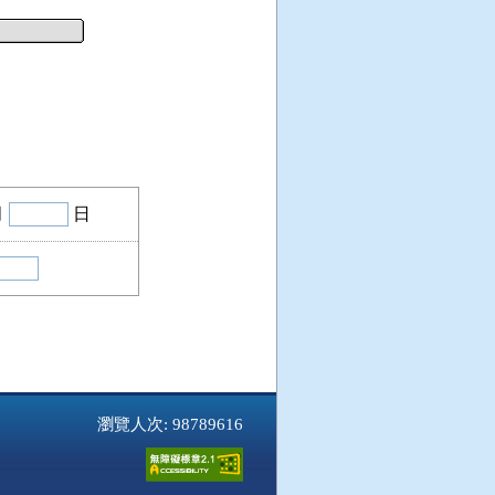
月
日
瀏覽人次: 98789616