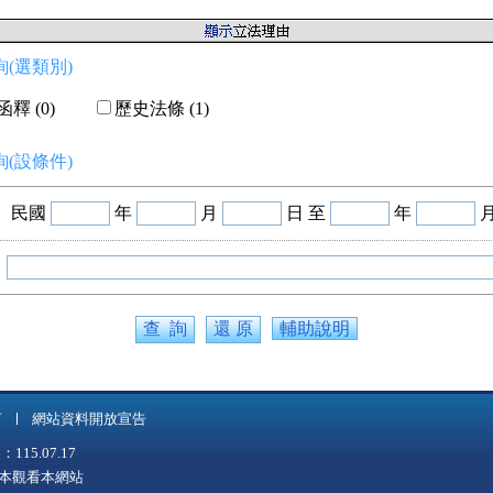
(選類別)
釋 (0)
歷史法條 (1)
(設條件)
民國
年
月
日 至
年
輔助說明
言
網站資料開放宣告
5.07.17
上版本觀看本網站