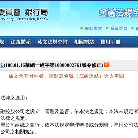
跳
至
主
要
內
網站導覽
系統首頁
容
法
(108.01.16華總一經字第10800002761號令修正)
條文含有附件者，請點選條號（底線連結）進入查閱。
（法律之適用）
金融控股公司之設立、管理及監督，依本法之規定；本法未規定者
法律之規定。

非屬公司組織之銀行，依本法規定辦理轉換或分割時，準用公司法
限公司之相關規定。