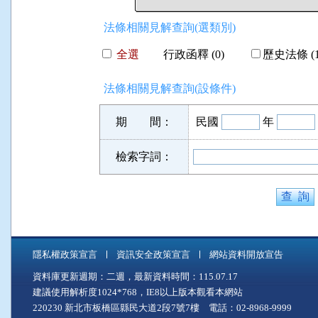
法條相關見解查詢(選類別)
全選
行政函釋 (0)
歷史法條 (1
法條相關見解查詢(設條件)
期 間：
民國
年
檢索字詞：
隱私權政策宣言
資訊安全政策宣言
網站資料開放宣告
資料庫更新週期：二週，最新資料時間：115.07.17
建議使用解析度1024*768，IE8以上版本觀看本網站
220230 新北市板橋區縣民大道2段7號7樓 電話：02-8968-9999