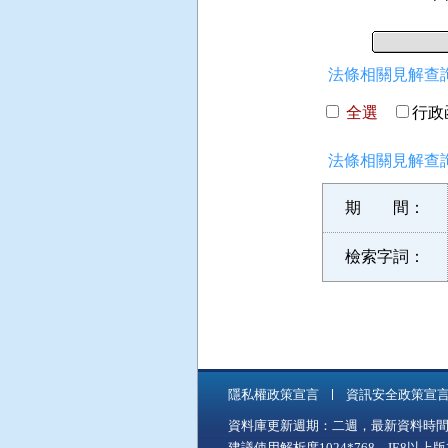
法條相關見解查詢
全選
行政函
法條相關見解查詢
期 間：
檢索字詞：
隱私權政策宣言
資訊安全政策宣
資料庫更新週期：二週，最新資料時間：11
建議使用解析度1024*768，IE8以