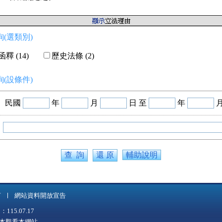
(選類別)
釋 (14)
歷史法條 (2)
(設條件)
民國
年
月
日 至
年
輔助說明
言
網站資料開放宣告
5.07.17
上版本觀看本網站