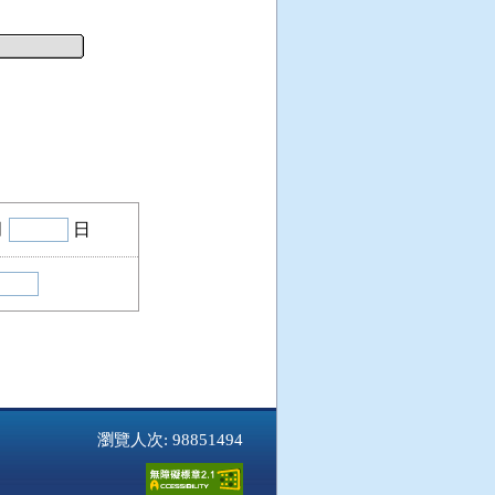
月
日
瀏覽人次: 98851494