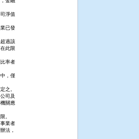
，金融

司淨值

業已發

超過該

在此限

比率者

中，僅

定之。

公司及

機關應

限。

事業者

辦法，
