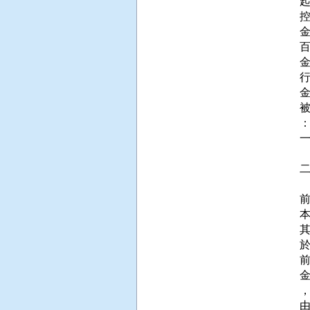
百
行
：
  
 
於