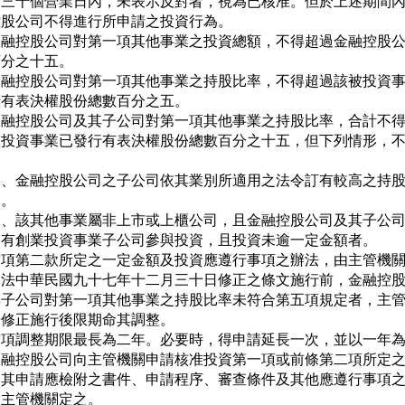
起三十個營業日內，未表示反對者，視為已核准。但於上述期間內
控股公司不得進行所申請之投資行為。

金融控股公司對第一項其他事業之投資總額，不得超過金融控股公
分之十五。

金融控股公司對第一項其他事業之持股比率，不得超過該被投資事
有表決權股份總數百分之五。

金融控股公司及其子公司對第一項其他事業之持股比率，合計不得
被投資事業已發行有表決權股份總數百分之十五，但下列情形，不


一、金融控股公司之子公司依其業別所適用之法令訂有較高之持股
  。

二、該其他事業屬非上市或上櫃公司，且金融控股公司及其子公司
   有創業投資事業子公司參與投資，且投資未逾一定金額者。

前項第二款所定之一定金額及投資應遵行事項之辦法，由主管機關
本法中華民國九十七年十二月三十日修正之條文施行前，金融控股
其子公司對第一項其他事業之持股比率未符合第五項規定者，主管
修正施行後限期命其調整。

前項調整期限最長為二年。必要時，得申請延長一次，並以一年為
金融控股公司向主管機關申請核准投資第一項或前條第二項所定之
，其申請應檢附之書件、申請程序、審查條件及其他應遵行事項之
由主管機關定之。