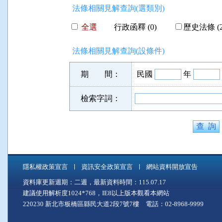
法條相關見解查詢(選類別)
全選
行政函釋 (0)
歷史法條 (2
法條相關見解查詢(設條件)
期 間：
民國
年
檢索字詞：
隱私權政策宣言
資訊安全政策宣言
網站資料開放宣告
資料庫更新週期：二週，最新資料時間：115.07.17
建議使用解析度1024*768，IE8以上版本觀看本網站
220230 新北市板橋區縣民大道2段7號7樓 電話：02-8968-9999