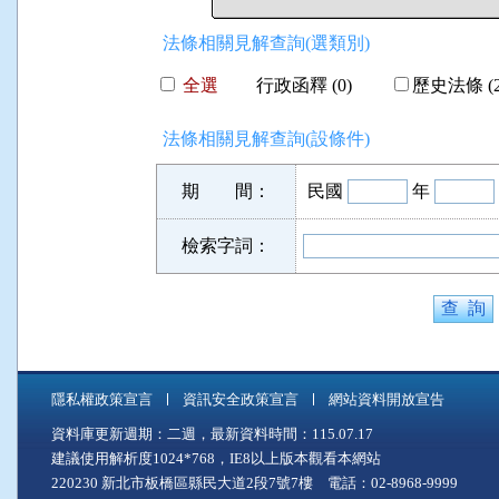
法條相關見解查詢(選類別)
全選
行政函釋 (0)
歷史法條 (2
法條相關見解查詢(設條件)
期 間：
民國
年
檢索字詞：
隱私權政策宣言
資訊安全政策宣言
網站資料開放宣告
資料庫更新週期：二週，最新資料時間：115.07.17
建議使用解析度1024*768，IE8以上版本觀看本網站
220230 新北市板橋區縣民大道2段7號7樓 電話：02-8968-9999